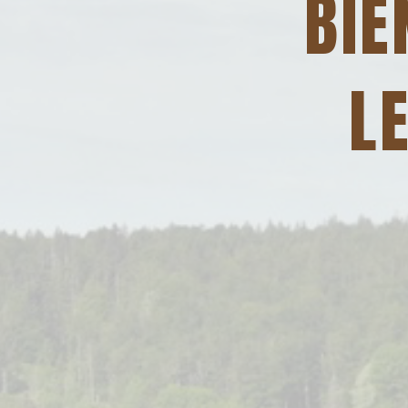
BIE
L