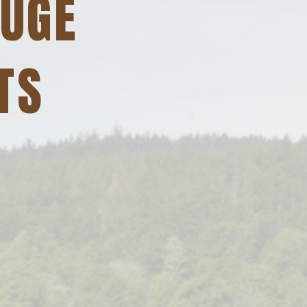
FUGE
TS