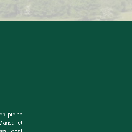
en pleine
arisa et
es, dont