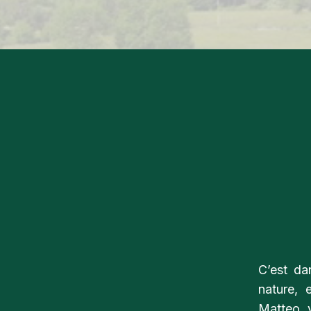
C’est da
nature,
Matteo 