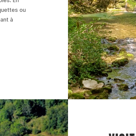
bles. En
quettes ou
ant à